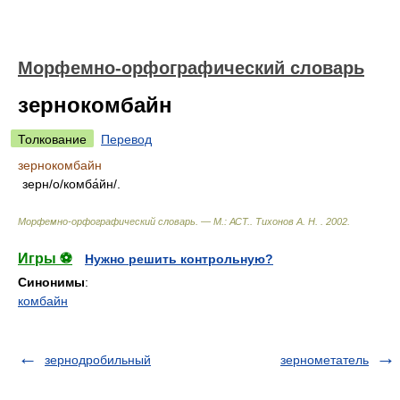
Морфемно-орфографический словарь
зернокомбайн
Толкование
Перевод
зернокомбайн
зерн/о/комба́йн/.
Морфемно-орфографический словарь. — М.: АСТ.
.
Тихонов А. Н.
.
2002
.
Игры ⚽
Нужно решить контрольную?
Синонимы
:
комбайн
зернодробильный
зернометатель