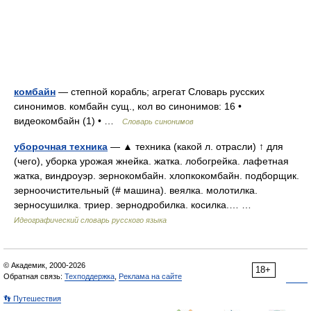
комбайн
— степной корабль; агрегат Словарь русских
синонимов. комбайн сущ., кол во синонимов: 16 •
видеокомбайн (1) • …
Словарь синонимов
уборочная техника
— ▲ техника (какой л. отрасли) ↑ для
(чего), уборка урожая жнейка. жатка. лобогрейка. лафетная
жатка, виндроуэр. зернокомбайн. хлопкокомбайн. подборщик.
зерноочистительный (# машина). веялка. молотилка.
зерносушилка. триер. зернодробилка. косилка.… …
Идеографический словарь русского языка
© Академик, 2000-2026
18+
Обратная связь:
Техподдержка
,
Реклама на сайте
👣 Путешествия