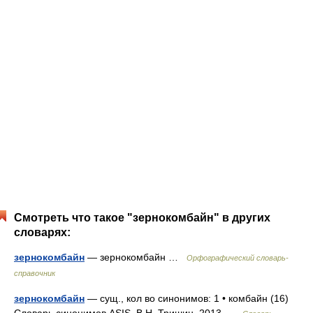
Смотреть что такое "зернокомбайн" в других
словарях:
зернокомбайн
— зернокомбайн …
Орфографический словарь-
справочник
зернокомбайн
— сущ., кол во синонимов: 1 • комбайн (16)